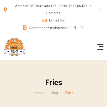
S
Adresse: 38 Boulevard Grau Saint Ange,66420 Le
k
Barcarès
i
E-mail Us:
p
Commandez maintenant
t
o
c
o
n
t
e
Fries
n
t
Home
-
Blog
-
Fries