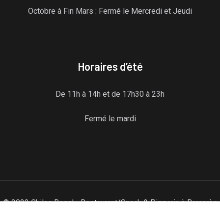
Octobre à Fin Mars : Fermé le Mercredi et Jeudi
Horaires d’été
De 11h à 14h et de 17h30 à 23h
Fermé le mardi
© 2023 Chilas Regal - Restaurant/Snack & Pizzeria à Barcarès
(66420) - Tous droits réservés - Réalisation du site Agence