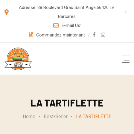
S
Adresse: 38 Boulevard Grau Saint Ange,66420 Le
k
Barcarès
i
E-mail Us:
p
Commandez maintenant
t
o
c
o
n
t
e
LA TARTIFLETTE
n
t
Home
-
Best-Seller
-
LA TARTIFLETTE