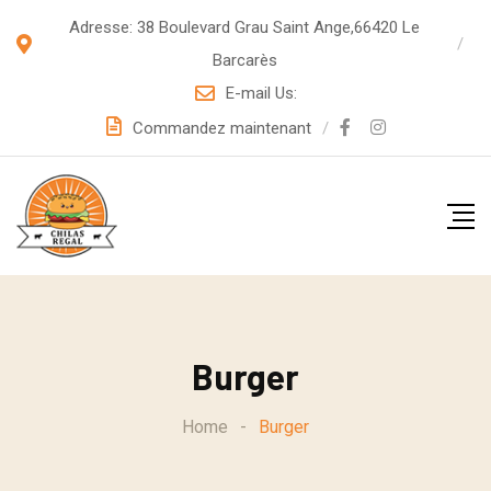
S
Adresse: 38 Boulevard Grau Saint Ange,66420 Le
k
Barcarès
i
E-mail Us:
p
Commandez maintenant
t
o
c
o
n
t
e
Burger
n
t
Home
-
Burger