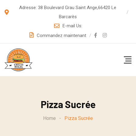
S
Adresse: 38 Boulevard Grau Saint Ange,66420 Le
k
Barcarès
i
E-mail Us:
p
Commandez maintenant
t
o
c
o
n
t
e
Pizza Sucrée
n
t
Home
-
Pizza Sucrée