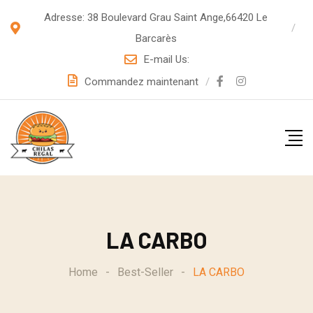
S
Adresse: 38 Boulevard Grau Saint Ange,66420 Le
k
Barcarès
i
E-mail Us:
p
Commandez maintenant
t
o
c
o
n
t
e
LA CARBO
n
t
Home
-
Best-Seller
-
LA CARBO