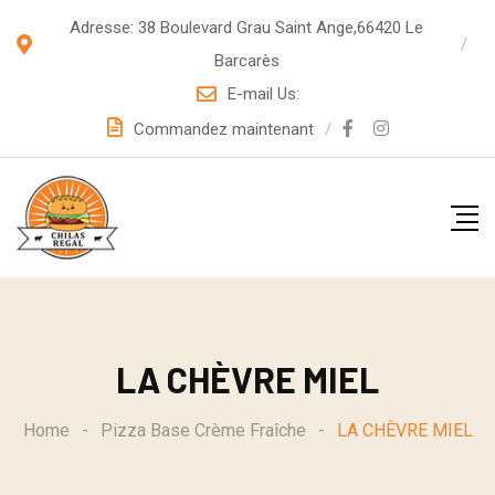
S
Adresse: 38 Boulevard Grau Saint Ange,66420 Le
k
Barcarès
i
E-mail Us:
p
Commandez maintenant
t
o
c
o
n
t
e
LA CHÈVRE MIEL
n
t
Home
-
Pizza Base Crème Fraîche
-
LA CHÈVRE MIEL