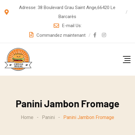
S
Adresse: 38 Boulevard Grau Saint Ange,66420 Le
k
Barcarès
i
E-mail Us:
p
Commandez maintenant
t
o
c
o
n
t
e
Panini Jambon Fromage
n
t
Home
-
Panini
-
Panini Jambon Fromage