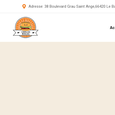
S
Adresse: 38 Boulevard Grau Saint Ange,66420 Le B
k
i
p
Ac
t
o
c
o
n
t
e
n
t