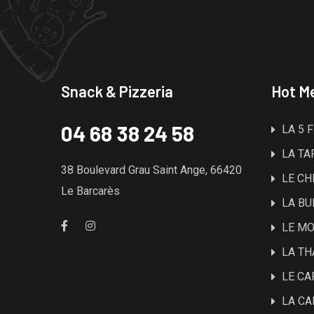
Snack & Pizzeria
Hot M
04 68 38 24 58
LA 5 
LA TA
38 Boulevard Grau Saint Ange, 66420
LE CH
Le Barcarès
LA BU
LE M
LA TH
LE CA
LA CA