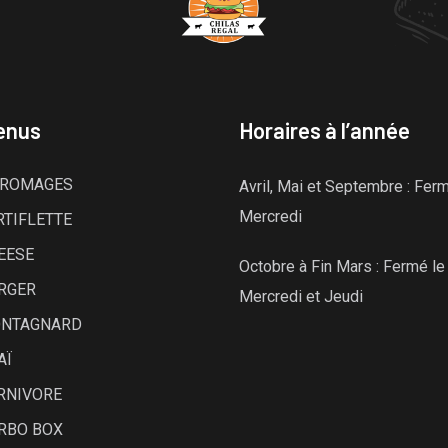
enus
Horaires à l’année
FROMAGES
Avril, Mai et Septembre : Fer
Mercredi
RTIFLETTE
EESE
Octobre à Fin Mars : Fermé le
RGER
Mercredi et Jeudi
ONTAGNARD
AÏ
RNIVORE
RBO BOX