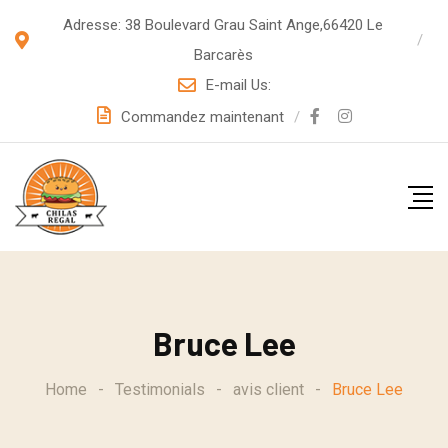
S
Adresse: 38 Boulevard Grau Saint Ange,66420 Le
k
Barcarès
i
E-mail Us:
p
Commandez maintenant
t
o
c
o
n
t
e
Bruce Lee
n
t
Home
-
Testimonials
-
avis client
-
Bruce Lee