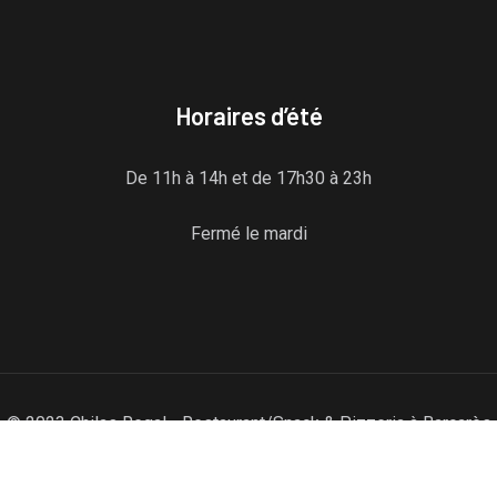
Horaires d’été
De 11h à 14h et de 17h30 à 23h
Fermé le mardi
© 2023 Chilas Regal - Restaurant/Snack & Pizzeria à Barcarès
(66420) - Tous droits réservés - Réalisation du site Agence
Web Resulteo Media