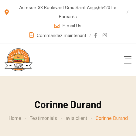
S
Adresse: 38 Boulevard Grau Saint Ange,66420 Le
k
Barcarès
i
E-mail Us:
p
Commandez maintenant
t
o
c
o
n
t
e
Corinne Durand
n
t
Home
-
Testimonials
-
avis client
-
Corinne Durand