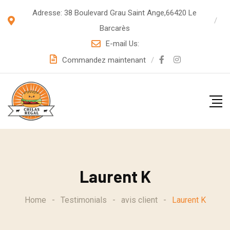
S
Adresse: 38 Boulevard Grau Saint Ange,66420 Le
k
Barcarès
i
E-mail Us:
p
Commandez maintenant
t
o
c
o
n
t
e
Laurent K
n
t
Home
-
Testimonials
-
avis client
-
Laurent K