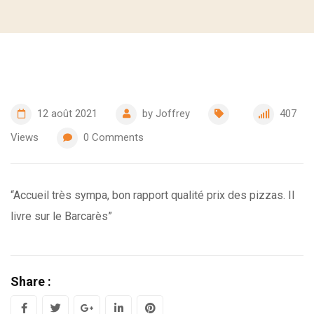
12 août 2021
by
Joffrey
407
Views
0
Comments
“Accueil très sympa, bon rapport qualité prix des pizzas. Il
livre sur le Barcarès”
Share :
G
L
P